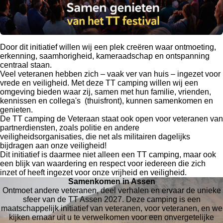
Door dit initiatief willen wij een plek creëren waar ontmoeting,
erkenning, saamhorigheid, kameraadschap en ontspanning
centraal staan.
Veel veteranen hebben zich – vaak ver van huis – ingezet voor
vrede en veiligheid. Met deze TT camping willen wij een
omgeving bieden waar zij, samen met hun familie, vrienden,
kennissen en collega's (thuisfront), kunnen samenkomen en
genieten.
De TT camping de Veteraan staat ook open voor veteranen van
partnerdiensten, zoals politie en andere
veiligheidsorganisaties, die net als militairen dagelijks
bijdragen aan onze veiligheid!
Dit initiatief is daarmee niet alleen een TT camping, maar ook
een blijk van waardering en respect voor iedereen die zich
inzet of heeft ingezet voor onze vrijheid en veiligheid.
Samenkomen in Assen
Ontmoet andere veteranen, deel verhalen en ervaar de unieke
sfeer van de TT Assen 2027. Deze camping is een
maatschappelijk initiatief van veteranen, voor veteranen, en we
kijken ernaar uit u te verwelkomen voor een onvergetelijke