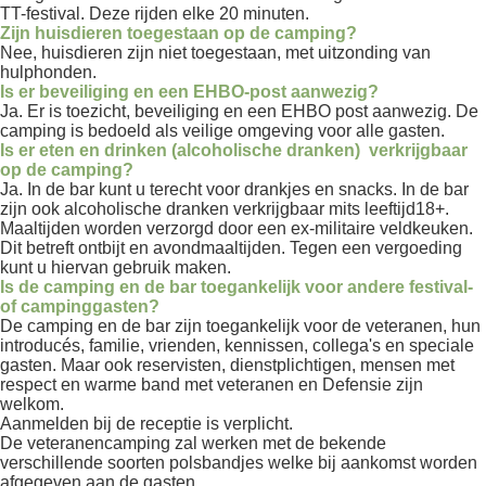
TT-festival. Deze rijden elke 20 minuten.
Zijn huisdieren toegestaan op de camping?
Nee, huisdieren zijn niet toegestaan, met uitzonding van
hulphonden.
Is er beveiliging en een EHBO-post aanwezig?
Ja. Er is toezicht, beveiliging en een EHBO post aanwezig. De
camping is bedoeld als veilige omgeving voor alle gasten.
Is er eten en drinken (alcoholische dranken) verkrijgbaar
op de camping?
Ja. In de bar kunt u terecht voor drankjes en snacks. In de bar
zijn ook alcoholische dranken verkrijgbaar mits leeftijd18+.
Maaltijden worden verzorgd door een ex-militaire veldkeuken.
Dit betreft ontbijt en avondmaaltijden. Tegen een vergoeding
kunt u hiervan gebruik maken.
Is de camping en de bar toegankelijk voor andere festival-
of campinggasten?
De camping en de bar zijn toegankelijk voor de veteranen, hun
introducés, familie, vrienden, kennissen, collega's en speciale
gasten. Maar ook reservisten, dienstplichtigen, mensen met
respect en warme band met veteranen en Defensie zijn
welkom.
Aanmelden bij de receptie is verplicht.
De veteranencamping zal werken met de bekende
verschillende soorten polsbandjes welke bij aankomst worden
afgegeven aan de gasten.