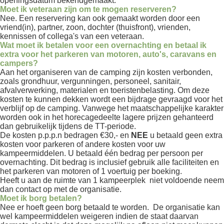
openingsdatum bekendgemaakt.
Moet ik veteraan zijn om te mogen reserveren?
Nee. Een reservering kan ook gemaakt worden door een
vriend(in), partner, zoon, dochter (thuisfront), vrienden,
kennissen of collega's van een veteraan.
Wat moet ik betalen voor een overnachting en betaal ik
extra voor het parkeren van motoren, auto's, caravans en
campers?
Aan het organiseren van de camping zijn kosten verbonden,
zoals grondhuur, vergunningen, personeel, sanitair,
afvalverwerking, materialen en toeristenbelasting. Om deze
kosten te kunnen dekken wordt een bijdrage gevraagd voor het
verblijf op de camping. Vanwege het maatschappelijke karakter
worden ook in het horecagedeelte lagere prijzen gehanteerd
dan gebruikelijk tijdens de TT-periode.
De kosten p.p.p.n bedragen €30,- en
NEE
u betaald geen extra
kosten voor parkeren of andere kosten voor uw
kampeermiddelen. U betaald één bedrag per persoon per
overnachting. Dit bedrag is inclusief gebruik alle faciliteiten en
het parkeren van motoren of 1 voertuig per boeking.
Heeft u aan de ruimte van 1 kampeerplek niet voldoende neem
dan contact op met de organisatie.
Moet ik borg betalen?
Nee er hoeft geen borg betaald te worden. De organisatie kan
wel kampeermiddelen weigeren indien de staat daarvan