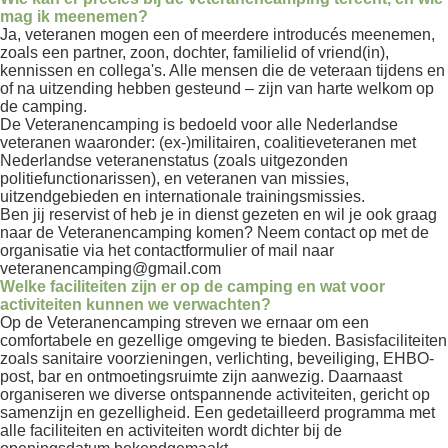
mag ik meenemen?
Ja, veteranen mogen een of meerdere introducés meenemen,
zoals een partner, zoon, dochter, familielid of vriend(in),
kennissen en collega's. Alle mensen die de veteraan tijdens en
of na uitzending hebben gesteund – zijn van harte welkom op
de camping.
De Veteranencamping is bedoeld voor alle Nederlandse
veteranen waaronder: (ex-)militairen, coalitieveteranen met
Nederlandse veteranenstatus (zoals uitgezonden
politiefunctionarissen), en veteranen van missies,
uitzendgebieden en internationale trainingsmissies.
Ben jij reservist of heb je in dienst gezeten en wil je ook graag
naar de Veteranencamping komen? Neem contact op met de
organisatie via het contactformulier of mail naar
veteranencamping@gmail.com
Welke faciliteiten zijn er op de camping en wat voor
activiteiten kunnen we verwachten?
Op de Veteranencamping streven we ernaar om een
comfortabele en gezellige omgeving te bieden. Basisfaciliteiten
zoals sanitaire voorzieningen, verlichting, beveiliging, EHBO-
post, bar en ontmoetingsruimte zijn aanwezig. Daarnaast
organiseren we diverse ontspannende activiteiten, gericht op
samenzijn en gezelligheid. Een gedetailleerd programma met
alle faciliteiten en activiteiten wordt dichter bij de