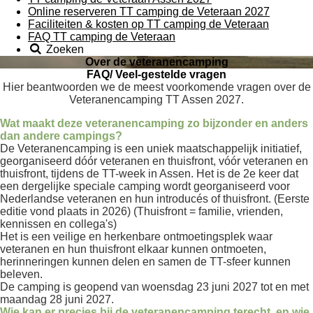
Online reserveren TT camping de Veteraan 2027
Faciliteiten & kosten op TT camping de Veteraan
FAQ TT camping de Veteraan
Zoeken
Over de veteranencamping
FAQ/ Veel-gestelde vragen
Hier beantwoorden we de meest voorkomende vragen over de
Veteranencamping TT Assen 2027.
Wat maakt deze veteranencamping zo bijzonder en anders
dan andere campings?
De Veteranencamping is een uniek maatschappelijk initiatief,
georganiseerd dóór veteranen en thuisfront, vóór veteranen en
thuisfront, tijdens de TT-week in Assen. Het is de 2e keer dat
een dergelijke speciale camping wordt georganiseerd voor
Nederlandse veteranen en hun introducés of thuisfront. (Eerste
editie vond plaats in 2026)
(Thuisfront = familie, vrienden,
kennissen en collega's)
Het is een veilige en herkenbare ontmoetingsplek waar
veteranen en hun thuisfront elkaar kunnen ontmoeten,
herinneringen kunnen delen en samen de TT-sfeer kunnen
beleven.
De camping is geopend van woensdag 23 juni 2027 tot en met
maandag 28 juni 2027.
Wie kan er precies bij de veteranencamping terecht, en wie