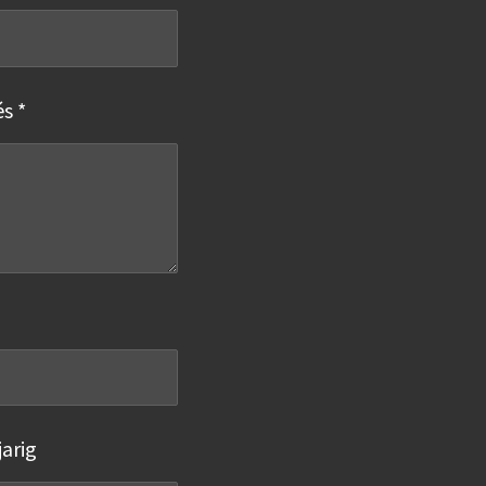
s *
arig