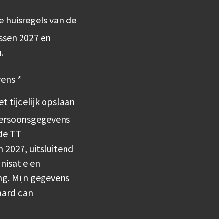
e huisregels van de
ssen 2027 en
.
vens *
t tijdelijk opslaan
persoonsgegevens
 de TT
2027, uitsluitend
nisatie en
ng. Mijn gegevens
aard dan