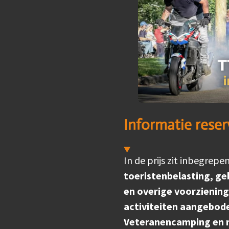
Informatie rese
In de prijs zit inbegrepe
toeristenbelasting, ge
en overige voorzienin
activiteiten aangebode
Veteranencamping en n